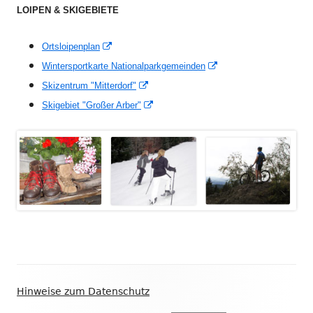
LOIPEN & SKIGEBIETE
In
Ortsloipenplan
neuem
In
Wintersportkarte Nationalparkgemeinden
Fenster
neuem
In
Skizentrum "Mitterdorf"
öffnen
Fenster
neuem
In
Skigebiet "Großer Arber"
öffnen
Fenster
neuem
öffnen
Fenster
öffnen
Footer
Hinweise zum Datenschutz
Inhalt