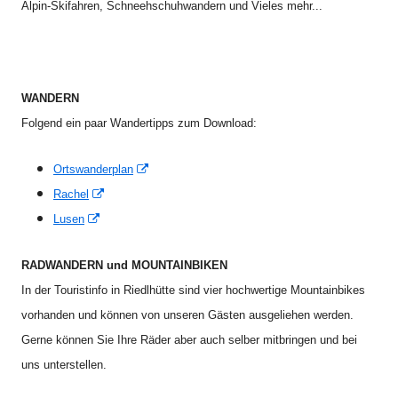
Alpin-Skifahren, Schneehschuhwandern und Vieles mehr...
<
WANDERN
Folgend ein paar Wandertipps zum Download:
In
Ortswanderplan
neuem
In
Rachel
Fenster
neuem
In
Lusen
öffnen
Fenster
neuem
öffnen
Fenster
RADWANDERN und MOUNTAINBIKEN
öffnen
In der Touristinfo in Riedlhütte sind vier hochwertige Mountainbikes
vorhanden und können von unseren Gästen ausgeliehen werden.
Gerne können Sie Ihre Räder aber auch selber mitbringen und bei
uns unterstellen.