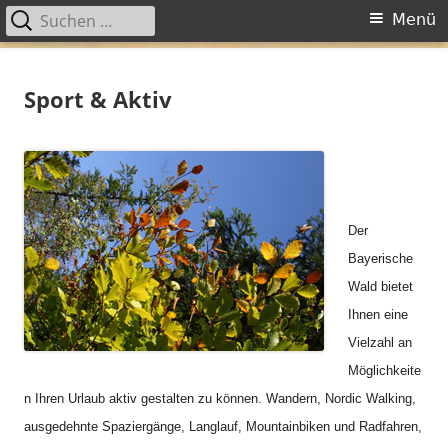
Suchen
Primäres
Menü
nach:
Menü
Springe
Altes Forsthaus
Ferienwohnungen am Nationalpark Bayerischer Wald
zum
Sport & Aktiv
Inhalt
Der
Bayerische
Wald bietet
Ihnen eine
Vielzahl an
Möglichkeite
n Ihren Urlaub aktiv gestalten zu können. Wandern, Nordic Walking,
ausgedehnte Spaziergänge, Langlauf, Mountainbiken und Radfahren,